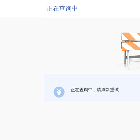
正在查询中
正在查询中，请刷新重试