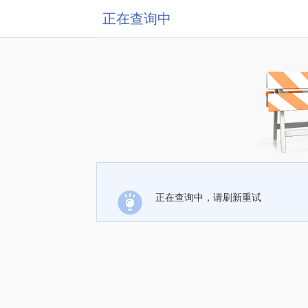
正在查询中
正在查询中，请刷新重试