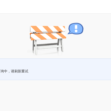
查询中，请刷新重试