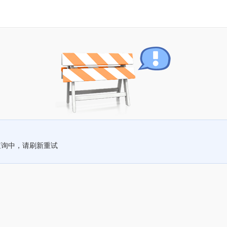
查询中，请刷新重试