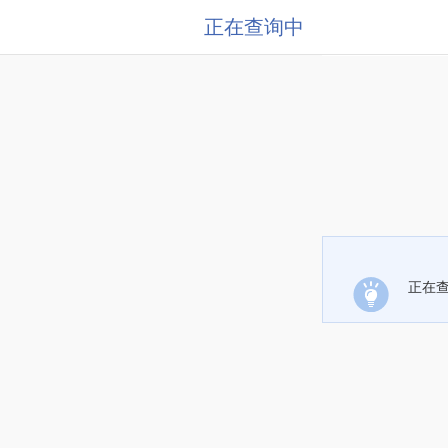
正在查询中
正在