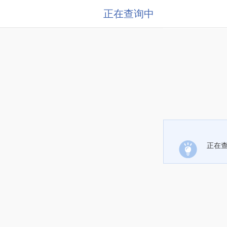
正在查询中
正在