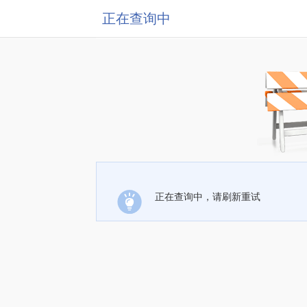
正在查询中
正在查询中，请刷新重试