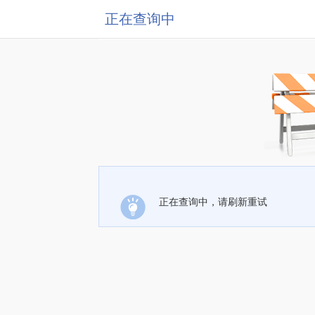
正在查询中
正在查询中，请刷新重试