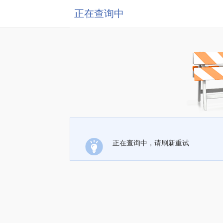
正在查询中
正在查询中，请刷新重试