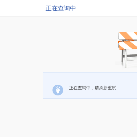
正在查询中
正在查询中，请刷新重试