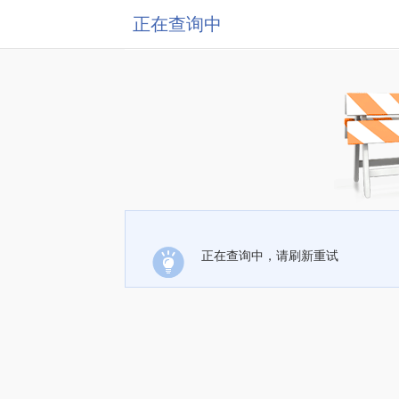
正在查询中
正在查询中，请刷新重试