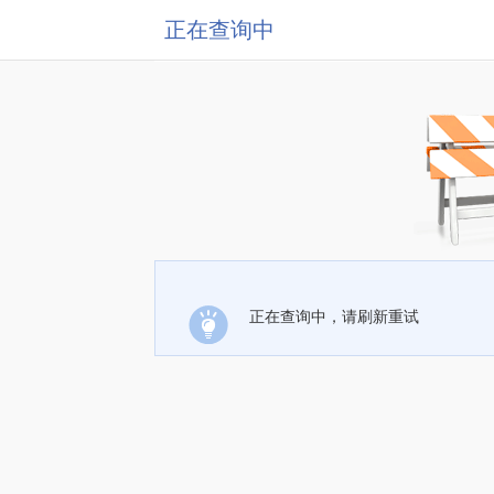
正在查询中
正在查询中，请刷新重试