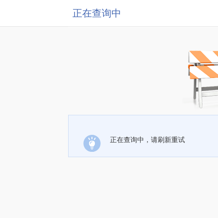
正在查询中
正在查询中，请刷新重试