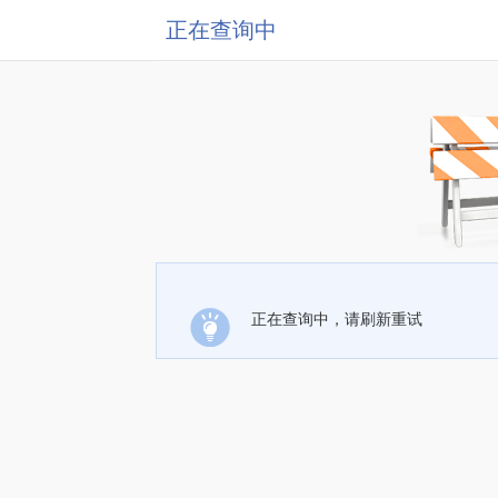
正在查询中
正在查询中，请刷新重试