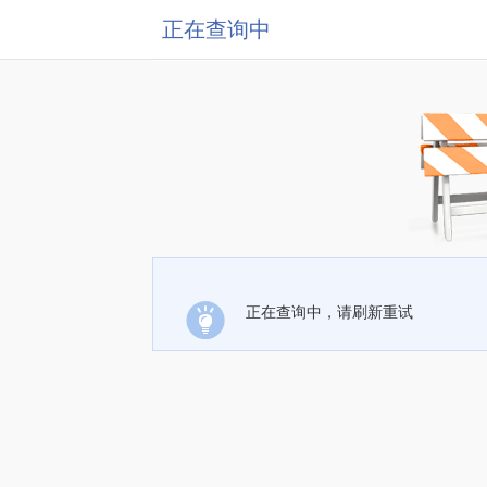
正在查询中
正在查询中，请刷新重试