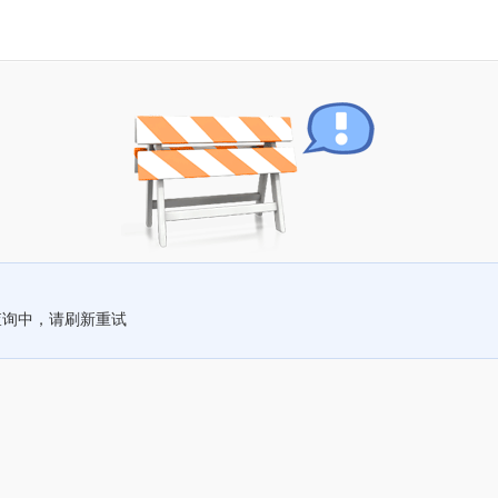
查询中，请刷新重试