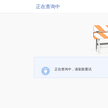
正在查询中
正在查询中，请刷新重试