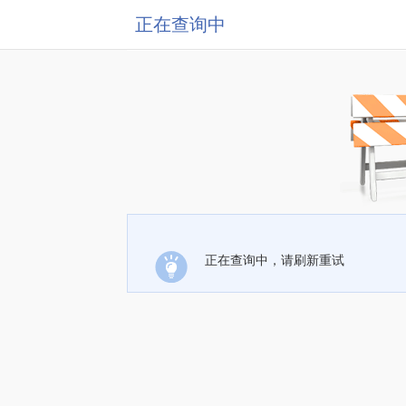
正在查询中
正在查询中，请刷新重试