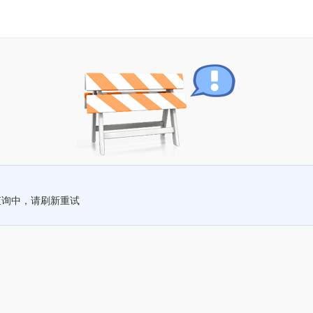
查询中，请刷新重试