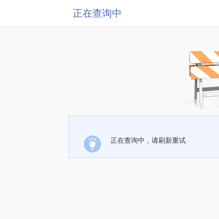
正在查询中
正在查询中，请刷新重试