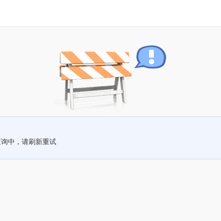
查询中，请刷新重试