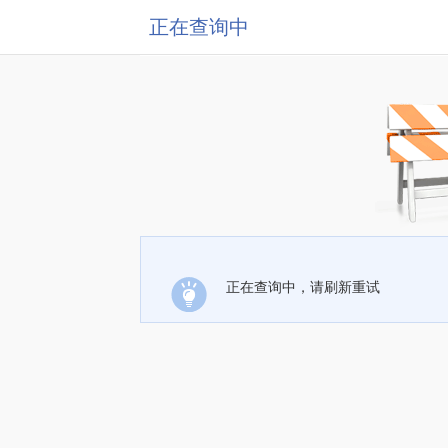
正在查询中
正在查询中，请刷新重试