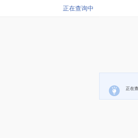
正在查询中
正在