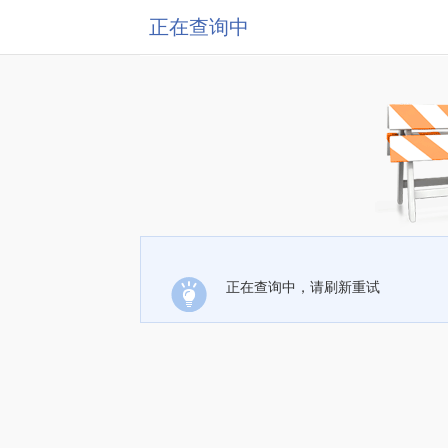
正在查询中
正在查询中，请刷新重试