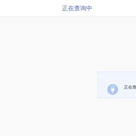
正在查询中
正在