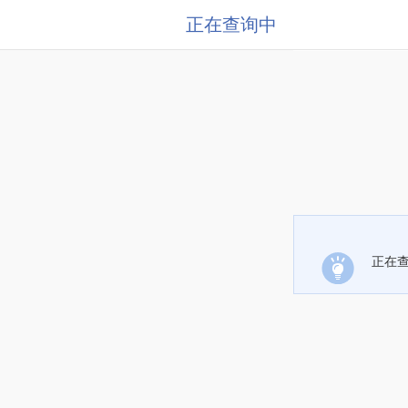
正在查询中
正在