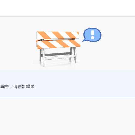
查询中，请刷新重试