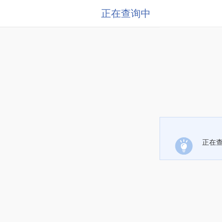
正在查询中
正在