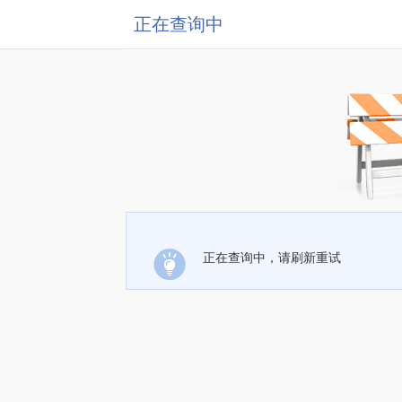
正在查询中
正在查询中，请刷新重试