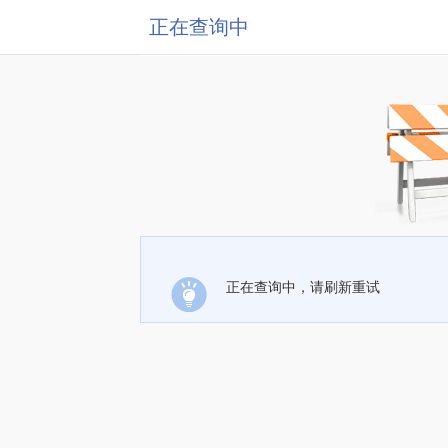
正在查询中
正在查询中，请刷新重试