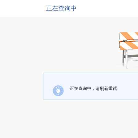
正在查询中
正在查询中，请刷新重试