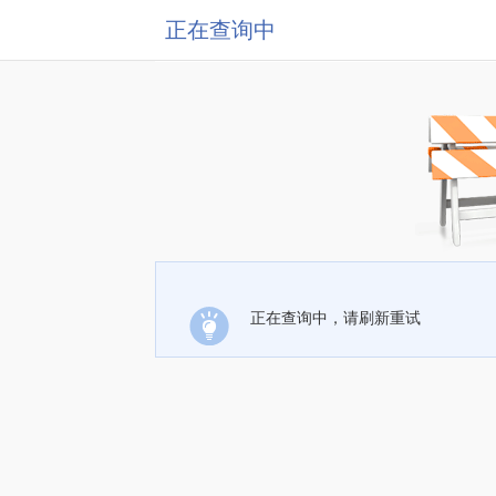
正在查询中
正在查询中，请刷新重试