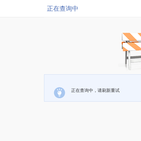
正在查询中
正在查询中，请刷新重试